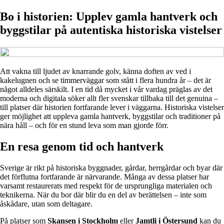
Bo i historien: Upplev gamla hantverk och
byggstilar på autentiska historiska vistelser
Att vakna till ljudet av knarrande golv, känna doften av ved i
kakelugnen och se timmerväggar som stått i flera hundra år – det är
något alldeles särskilt. I en tid då mycket i vår vardag präglas av det
moderna och digitala söker allt fler svenskar tillbaka till det genuina –
till platser där historien fortfarande lever i väggarna. Historiska vistelser
ger möjlighet att uppleva gamla hantverk, byggstilar och traditioner på
nära håll – och för en stund leva som man gjorde förr.
En resa genom tid och hantverk
Sverige är rikt på historiska byggnader, gårdar, herrgårdar och byar där
det förflutna fortfarande är närvarande. Många av dessa platser har
varsamt restaurerats med respekt för de ursprungliga materialen och
teknikerna. När du bor där blir du en del av berättelsen – inte som
åskådare, utan som deltagare.
På platser som
Skansen i Stockholm
eller
Jamtli i Östersund
kan du