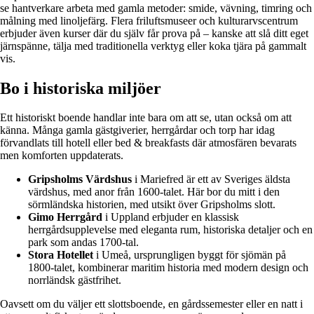
se hantverkare arbeta med gamla metoder: smide, vävning, timring och
målning med linoljefärg. Flera friluftsmuseer och kulturarvscentrum
erbjuder även kurser där du själv får prova på – kanske att slå ditt eget
järnspänne, tälja med traditionella verktyg eller koka tjära på gammalt
vis.
Bo i historiska miljöer
Ett historiskt boende handlar inte bara om att se, utan också om att
känna. Många gamla gästgiverier, herrgårdar och torp har idag
förvandlats till hotell eller bed & breakfasts där atmosfären bevarats
men komforten uppdaterats.
Gripsholms Värdshus
i Mariefred är ett av Sveriges äldsta
värdshus, med anor från 1600-talet. Här bor du mitt i den
sörmländska historien, med utsikt över Gripsholms slott.
Gimo Herrgård
i Uppland erbjuder en klassisk
herrgårdsupplevelse med eleganta rum, historiska detaljer och en
park som andas 1700-tal.
Stora Hotellet
i Umeå, ursprungligen byggt för sjömän på
1800-talet, kombinerar maritim historia med modern design och
norrländsk gästfrihet.
Oavsett om du väljer ett slottsboende, en gårdssemester eller en natt i