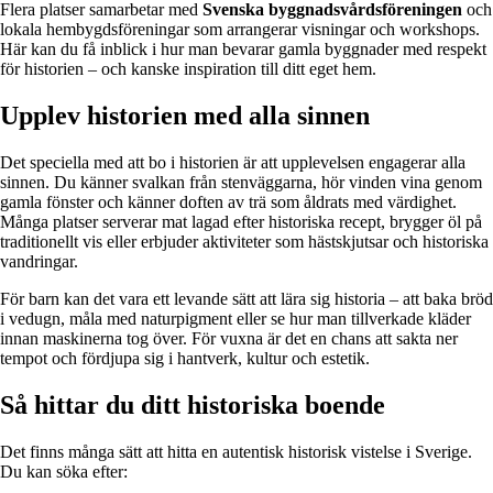
Flera platser samarbetar med
Svenska byggnadsvårdsföreningen
och
lokala hembygdsföreningar som arrangerar visningar och workshops.
Här kan du få inblick i hur man bevarar gamla byggnader med respekt
för historien – och kanske inspiration till ditt eget hem.
Upplev historien med alla sinnen
Det speciella med att bo i historien är att upplevelsen engagerar alla
sinnen. Du känner svalkan från stenväggarna, hör vinden vina genom
gamla fönster och känner doften av trä som åldrats med värdighet.
Många platser serverar mat lagad efter historiska recept, brygger öl på
traditionellt vis eller erbjuder aktiviteter som hästskjutsar och historiska
vandringar.
För barn kan det vara ett levande sätt att lära sig historia – att baka bröd
i vedugn, måla med naturpigment eller se hur man tillverkade kläder
innan maskinerna tog över. För vuxna är det en chans att sakta ner
tempot och fördjupa sig i hantverk, kultur och estetik.
Så hittar du ditt historiska boende
Det finns många sätt att hitta en autentisk historisk vistelse i Sverige.
Du kan söka efter: