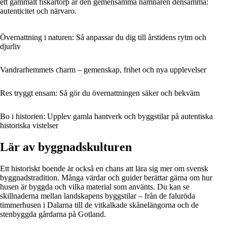
ett gammalt fiskartorp är den gemensamma nämnaren densamma:
autenticitet och närvaro.
Övernattning i naturen: Så anpassar du dig till årstidens rytm och
djurliv
Vandrarhemmets charm – gemenskap, frihet och nya upplevelser
Res tryggt ensam: Så gör du övernattningen säker och bekväm
Bo i historien: Upplev gamla hantverk och byggstilar på autentiska
historiska vistelser
Lär av byggnadskulturen
Ett historiskt boende är också en chans att lära sig mer om svensk
byggnadstradition. Många värdar och guider berättar gärna om hur
husen är byggda och vilka material som använts. Du kan se
skillnaderna mellan landskapens byggstilar – från de faluröda
timmerhusen i Dalarna till de vitkalkade skånelängorna och de
stenbyggda gårdarna på Gotland.