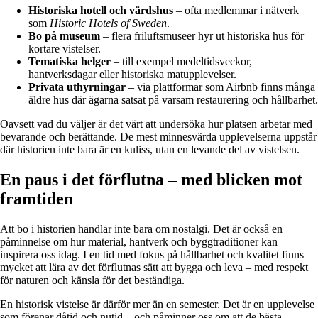
Historiska hotell och värdshus
– ofta medlemmar i nätverk
som
Historic Hotels of Sweden
.
Bo på museum
– flera friluftsmuseer hyr ut historiska hus för
kortare vistelser.
Tematiska helger
– till exempel medeltidsveckor,
hantverksdagar eller historiska matupplevelser.
Privata uthyrningar
– via plattformar som Airbnb finns många
äldre hus där ägarna satsat på varsam restaurering och hållbarhet.
Oavsett vad du väljer är det värt att undersöka hur platsen arbetar med
bevarande och berättande. De mest minnesvärda upplevelserna uppstår
där historien inte bara är en kuliss, utan en levande del av vistelsen.
En paus i det förflutna – med blicken mot
framtiden
Att bo i historien handlar inte bara om nostalgi. Det är också en
påminnelse om hur material, hantverk och byggtraditioner kan
inspirera oss idag. I en tid med fokus på hållbarhet och kvalitet finns
mycket att lära av det förflutnas sätt att bygga och leva – med respekt
för naturen och känsla för det beständiga.
En historisk vistelse är därför mer än en semester. Det är en upplevelse
som förenar dåtid och nutid – och påminner oss om att de bästa