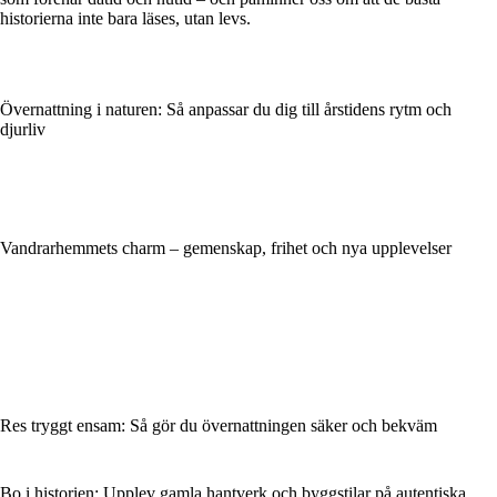
historierna inte bara läses, utan levs.
Övernattning i naturen: Så anpassar du dig till årstidens rytm och
djurliv
Vandrarhemmets charm – gemenskap, frihet och nya upplevelser
Res tryggt ensam: Så gör du övernattningen säker och bekväm
Bo i historien: Upplev gamla hantverk och byggstilar på autentiska