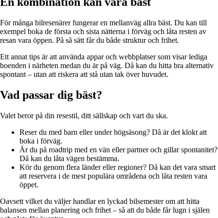
En kombination kan vara bäst
För många bilresenärer fungerar en mellanväg allra bäst. Du kan till
exempel boka de första och sista nätterna i förväg och låta resten av
resan vara öppen. På så sätt får du både struktur och frihet.
Ett annat tips är att använda appar och webbplatser som visar lediga
boenden i närheten medan du är på väg. Då kan du hitta bra alternativ
spontant – utan att riskera att stå utan tak över huvudet.
Vad passar dig bäst?
Valet beror på din resestil, ditt sällskap och vart du ska.
Reser du med barn eller under högsäsong? Då är det klokt att
boka i förväg.
Är du på roadtrip med en vän eller partner och gillar spontanitet?
Då kan du låta vägen bestämma.
Kör du genom flera länder eller regioner? Då kan det vara smart
att reservera i de mest populära områdena och låta resten vara
öppet.
Oavsett vilket du väljer handlar en lyckad bilsemester om att hitta
balansen mellan planering och frihet – så att du både får lugn i själen