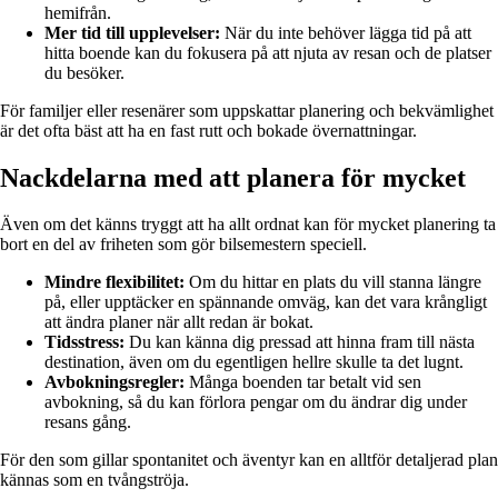
hemifrån.
Mer tid till upplevelser:
När du inte behöver lägga tid på att
hitta boende kan du fokusera på att njuta av resan och de platser
du besöker.
För familjer eller resenärer som uppskattar planering och bekvämlighet
är det ofta bäst att ha en fast rutt och bokade övernattningar.
Nackdelarna med att planera för mycket
Även om det känns tryggt att ha allt ordnat kan för mycket planering ta
bort en del av friheten som gör bilsemestern speciell.
Mindre flexibilitet:
Om du hittar en plats du vill stanna längre
på, eller upptäcker en spännande omväg, kan det vara krångligt
att ändra planer när allt redan är bokat.
Tidsstress:
Du kan känna dig pressad att hinna fram till nästa
destination, även om du egentligen hellre skulle ta det lugnt.
Avbokningsregler:
Många boenden tar betalt vid sen
avbokning, så du kan förlora pengar om du ändrar dig under
resans gång.
För den som gillar spontanitet och äventyr kan en alltför detaljerad plan
kännas som en tvångströja.