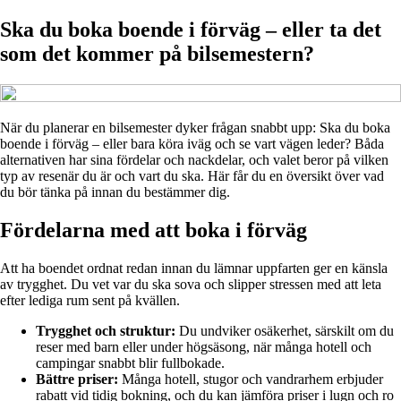
Ska du boka boende i förväg – eller ta det
som det kommer på bilsemestern?
När du planerar en bilsemester dyker frågan snabbt upp: Ska du boka
boende i förväg – eller bara köra iväg och se vart vägen leder? Båda
alternativen har sina fördelar och nackdelar, och valet beror på vilken
typ av resenär du är och vart du ska. Här får du en översikt över vad
du bör tänka på innan du bestämmer dig.
Fördelarna med att boka i förväg
Att ha boendet ordnat redan innan du lämnar uppfarten ger en känsla
av trygghet. Du vet var du ska sova och slipper stressen med att leta
efter lediga rum sent på kvällen.
Trygghet och struktur:
Du undviker osäkerhet, särskilt om du
reser med barn eller under högsäsong, när många hotell och
campingar snabbt blir fullbokade.
Bättre priser:
Många hotell, stugor och vandrarhem erbjuder
rabatt vid tidig bokning, och du kan jämföra priser i lugn och ro