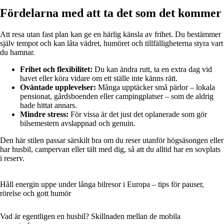
Fördelarna med att ta det som det kommer
Att resa utan fast plan kan ge en härlig känsla av frihet. Du bestämmer
själv tempot och kan låta vädret, humöret och tillfälligheterna styra vart
du hamnar.
Frihet och flexibilitet:
Du kan ändra rutt, ta en extra dag vid
havet eller köra vidare om ett ställe inte känns rätt.
Oväntade upplevelser:
Många upptäcker små pärlor – lokala
pensionat, gårdsboenden eller campingplatser – som de aldrig
hade hittat annars.
Mindre stress:
För vissa är det just det oplanerade som gör
bilsemestern avslappnad och genuin.
Den här stilen passar särskilt bra om du reser utanför högsäsongen eller
har husbil, campervan eller tält med dig, så att du alltid har en sovplats
i reserv.
Håll energin uppe under långa bilresor i Europa – tips för pauser,
rörelse och gott humör
Vad är egentligen en husbil? Skillnaden mellan de mobila