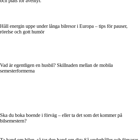
och plats för äventyr.
Håll energin uppe under långa bilresor i Europa – tips för pauser,
rörelse och gott humör
Vad är egentligen en husbil? Skillnaden mellan de mobila
semesterformerna
Ska du boka boende i förväg – eller ta det som det kommer på
bilsemestern?
Ta hand om bilen, så tar den hand om dig: Så underhåller och förvarar